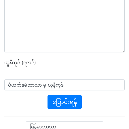
ယူနီကုဒ် (ရလဒ်)
ပြောင်းရန်