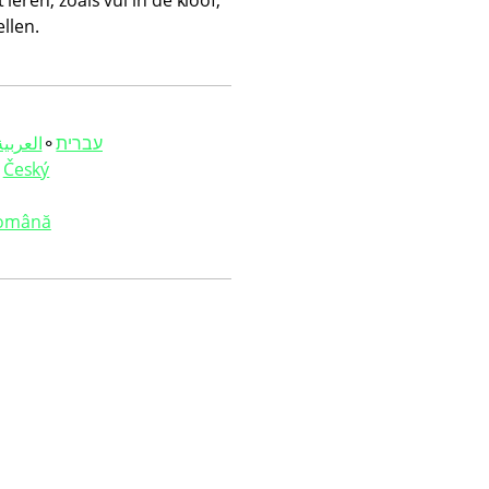
ren, zoals vul in de kloof,
llen.
العربية‏
⚬
עברית‏
⚬
Český
omână