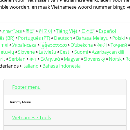
elen voor het maken van Vietnamese werkbladen voor het le
mble woorden, en maak Vietnamese woord nummer bingo ve
⚬
ภาษาไทย
⚬
粵語
⚬
한국어
⚬
Tiếng Việt
⚬
日本語
⚬
Español
ês (BR)
⚬
Português (PT)
⚬
Deutsch
⚬
Bahasa Melayu
⚬
Polski
⚬
тілі
⚬
Українська
⚬
မြန်မာဘာသာ
⚬
Oʻzbekcha
⚬
नेपाली
⚬
Тоҷикӣ
ietuvių
⚬
Slovene
⚬
Latviešu
⚬
Eesti
⚬
Suomi
⚬
Azərbaycan dili
rit
⚬
Serbian
⚬
বাংলা
⚬
Ελληνικά
⚬
Magyar
⚬
Slovenský
⚬
Norsk
⚬
R
derlands
⚬
Italiano
⚬
Bahasa Indonesia
Footer menu
Dummy Menu
Vietnamese Tools