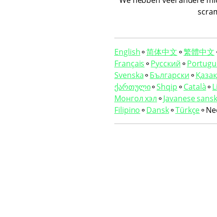
We hebben veel andere midd
scra
English
⚬
简体中文
⚬
繁體中文
Français
⚬
Русский
⚬
Portugu
Svenska
⚬
Български
⚬
Қазақ 
ქართული
⚬
Shqip
⚬
Català
⚬
L
Монгол хэл
⚬
Javanese sansk
Filipino
⚬
Dansk
⚬
Türkçe
⚬
Ne