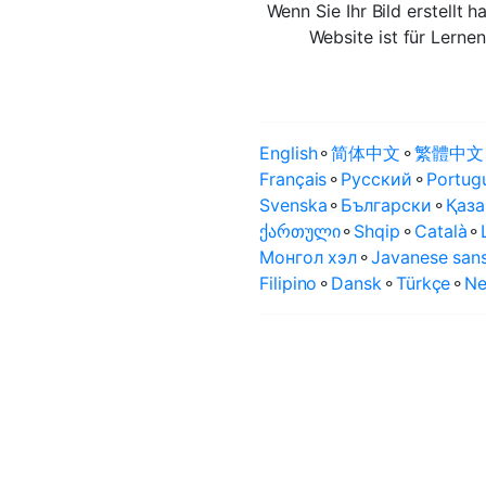
Wenn Sie Ihr Bild erstellt 
Website ist für Lerne
English
⚬
简体中文
⚬
繁體中文
Français
⚬
Русский
⚬
Portug
Svenska
⚬
Български
⚬
Қаза
ქართული
⚬
Shqip
⚬
Català
⚬
Монгол хэл
⚬
Javanese sans
Filipino
⚬
Dansk
⚬
Türkçe
⚬
Ne