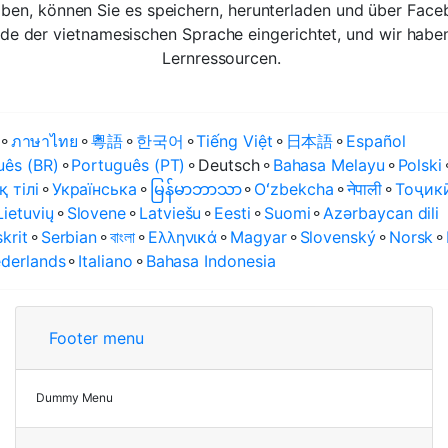
haben, können Sie es speichern, herunterladen und über Face
nde der vietnamesischen Sprache eingerichtet, und wir habe
Lernressourcen.
⚬
ภาษาไทย
⚬
粵語
⚬
한국어
⚬
Tiếng Việt
⚬
日本語
⚬
Español
uês (BR)
⚬
Português (PT)
⚬
Deutsch
⚬
Bahasa Melayu
⚬
Polski
қ тілі
⚬
Українська
⚬
မြန်မာဘာသာ
⚬
Oʻzbekcha
⚬
नेपाली
⚬
Тоҷик
Lietuvių
⚬
Slovene
⚬
Latviešu
⚬
Eesti
⚬
Suomi
⚬
Azərbaycan dili
krit
⚬
Serbian
⚬
বাংলা
⚬
Ελληνικά
⚬
Magyar
⚬
Slovenský
⚬
Norsk
⚬
derlands
⚬
Italiano
⚬
Bahasa Indonesia
Footer menu
Dummy Menu