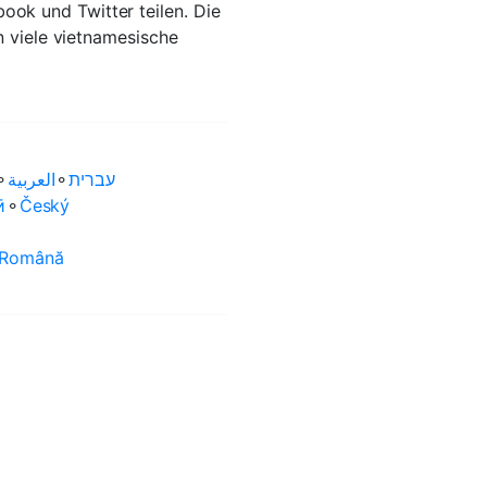
book und Twitter teilen. Die
n viele vietnamesische
⚬
العربية‏
⚬
עברית‏
ӣ
⚬
Český
Română