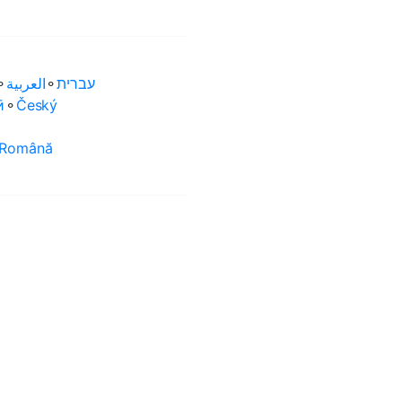
⚬
العربية‏
⚬
עברית‏
ӣ
⚬
Český
Română