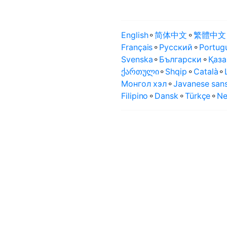
English
⚬
简体中文
⚬
繁體中文
Français
⚬
Русский
⚬
Portug
Svenska
⚬
Български
⚬
Қаза
ქართული
⚬
Shqip
⚬
Català
⚬
Монгол хэл
⚬
Javanese sans
Filipino
⚬
Dansk
⚬
Türkçe
⚬
Ne