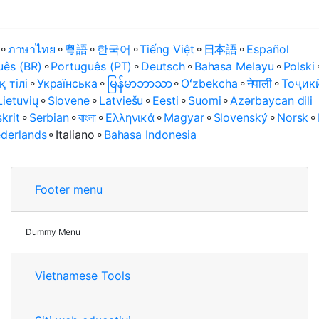
⚬
ภาษาไทย
⚬
粵語
⚬
한국어
⚬
Tiếng Việt
⚬
日本語
⚬
Español
uês (BR)
⚬
Português (PT)
⚬
Deutsch
⚬
Bahasa Melayu
⚬
Polski
қ тілі
⚬
Українська
⚬
မြန်မာဘာသာ
⚬
Oʻzbekcha
⚬
नेपाली
⚬
Тоҷик
Lietuvių
⚬
Slovene
⚬
Latviešu
⚬
Eesti
⚬
Suomi
⚬
Azərbaycan dili
krit
⚬
Serbian
⚬
বাংলা
⚬
Ελληνικά
⚬
Magyar
⚬
Slovenský
⚬
Norsk
⚬
derlands
⚬
Italiano
⚬
Bahasa Indonesia
Footer menu
Dummy Menu
Vietnamese Tools