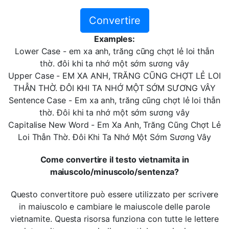
Convertire
Examples:
Lower Case - em xa anh, trăng cũng chợt lẻ loi thẫn
thờ. đôi khi ta nhớ một sớm sương vây
Upper Case - EM XA ANH, TRĂNG CŨNG CHỢT LẺ LOI
THẪN THỜ. ĐÔI KHI TA NHỚ MỘT SỚM SƯƠNG VÂY
Sentence Case - Em xa anh, trăng cũng chợt lẻ loi thẫn
thờ. Đôi khi ta nhớ một sớm sương vây
Capitalise New Word - Em Xa Anh, Trăng Cũng Chợt Lẻ
Loi Thẫn Thờ. Đôi Khi Ta Nhớ Một Sớm Sương Vây
Come convertire il testo vietnamita in
maiuscolo/minuscolo/sentenza?
Questo convertitore può essere utilizzato per scrivere
in maiuscolo e cambiare le maiuscole delle parole
vietnamite. Questa risorsa funziona con tutte le lettere