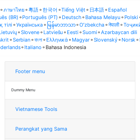
⚬
ภาษาไทย
⚬
粵語
⚬
한국어
⚬
Tiếng Việt
⚬
日本語
⚬
Español
uês (BR)
⚬
Português (PT)
⚬
Deutsch
⚬
Bahasa Melayu
⚬
Polski
қ тілі
⚬
Українська
⚬
မြန်မာဘာသာ
⚬
Oʻzbekcha
⚬
नेपाली
⚬
Тоҷик
Lietuvių
⚬
Slovene
⚬
Latviešu
⚬
Eesti
⚬
Suomi
⚬
Azərbaycan dili
krit
⚬
Serbian
⚬
বাংলা
⚬
Ελληνικά
⚬
Magyar
⚬
Slovenský
⚬
Norsk
⚬
derlands
⚬
Italiano
⚬
Bahasa Indonesia
Footer menu
Dummy Menu
Vietnamese Tools
Perangkat yang Sama