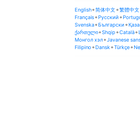
English
⚬
简体中文
⚬
繁體中文
Français
⚬
Русский
⚬
Portug
Svenska
⚬
Български
⚬
Қаза
ქართული
⚬
Shqip
⚬
Català
⚬
Монгол хэл
⚬
Javanese sans
Filipino
⚬
Dansk
⚬
Türkçe
⚬
Ne