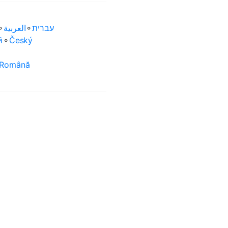
⚬
العربية‏
⚬
עברית‏
ӣ
⚬
Český
Română