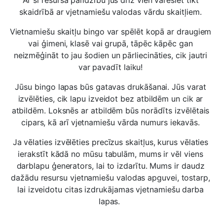
Ar šī resursa palīdzību jūs drīz vien varēsiet tikt
skaidrībā ar vjetnamiešu valodas vārdu skaitļiem.
Vietnamiešu skaitļu bingo var spēlēt kopā ar draugiem
vai ģimeni, klasē vai grupā, tāpēc kāpēc gan
neizmēģināt to jau šodien un pārliecināties, cik jautri
var pavadīt laiku!
Jūsu bingo lapas būs gatavas drukāšanai. Jūs varat
izvēlēties, cik lapu izveidot bez atbildēm un cik ar
atbildēm. Loksnēs ar atbildēm būs norādīts izvēlētais
cipars, kā arī vjetnamiešu vārda numurs iekavās.
Ja vēlaties izvēlēties precīzus skaitļus, kurus vēlaties
ierakstīt kādā no mūsu tabulām, mums ir vēl viens
darblapu ģenerators, lai to izdarītu. Mums ir daudz
dažādu resursu vjetnamiešu valodas apguvei, tostarp,
lai izveidotu citas izdrukājamas vjetnamiešu darba
lapas.