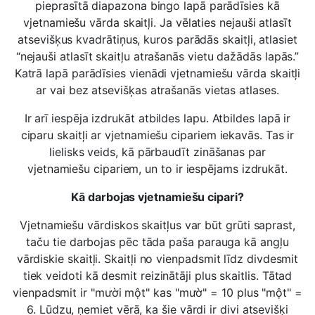
pieprasītā diapazona bingo lapā parādīsies kā
vjetnamiešu vārda skaitļi. Ja vēlaties nejauši atlasīt
atsevišķus kvadrātiņus, kuros parādās skaitļi, atlasiet
“nejauši atlasīt skaitļu atrašanās vietu dažādās lapās.”
Katrā lapā parādīsies vienādi vjetnamiešu vārda skaitļi
ar vai bez atsevišķas atrašanās vietas atlases.
Ir arī iespēja izdrukāt atbildes lapu. Atbildes lapā ir
ciparu skaitļi ar vjetnamiešu cipariem iekavās. Tas ir
lielisks veids, kā pārbaudīt zināšanas par
vjetnamiešu cipariem, un to ir iespējams izdrukāt.
Kā darbojas vjetnamiešu cipari?
Vjetnamiešu vārdiskos skaitļus var būt grūti saprast,
taču tie darbojas pēc tāda paša parauga kā angļu
vārdiskie skaitļi. Skaitļi no vienpadsmit līdz divdesmit
tiek veidoti kā desmit reizinātāji plus skaitlis. Tātad
vienpadsmit ir "mười một" kas "mườ" = 10 plus "một" =
6. Lūdzu, ņemiet vērā, ka šie vārdi ir divi atsevišķi