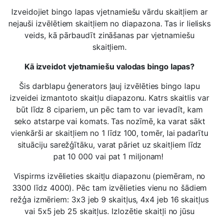
Izveidojiet bingo lapas vjetnamiešu vārdu skaitļiem ar
nejauši izvēlētiem skaitļiem no diapazona. Tas ir lielisks
veids, kā pārbaudīt zināšanas par vjetnamiešu
skaitļiem.
Kā izveidot vjetnamiešu valodas bingo lapas?
Šis darblapu ģenerators ļauj izvēlēties bingo lapu
izveidei izmantoto skaitļu diapazonu. Katrs skaitlis var
būt līdz 8 cipariem, un pēc tam to var ievadīt, kam
seko atstarpe vai komats. Tas nozīmē, ka varat sākt
vienkārši ar skaitļiem no 1 līdz 100, tomēr, lai padarītu
situāciju sarežģītāku, varat pāriet uz skaitļiem līdz
pat 10 000 vai pat 1 miljonam!
Vispirms izvēlieties skaitļu diapazonu (piemēram, no
3300 līdz 4000). Pēc tam izvēlieties vienu no šādiem
režģa izmēriem: 3x3 jeb 9 skaitļus, 4x4 jeb 16 skaitļus
vai 5x5 jeb 25 skaitļus. Izlozētie skaitļi no jūsu