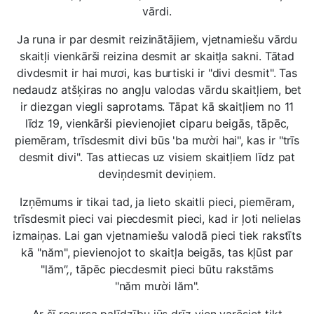
vārdi.
Ja runa ir par desmit reizinātājiem, vjetnamiešu vārdu
skaitļi vienkārši reizina desmit ar skaitļa sakni. Tātad
divdesmit ir hai mươi, kas burtiski ir "divi desmit". Tas
nedaudz atšķiras no angļu valodas vārdu skaitļiem, bet
ir diezgan viegli saprotams. Tāpat kā skaitļiem no 11
līdz 19, vienkārši pievienojiet ciparu beigās, tāpēc,
piemēram, trīsdesmit divi būs 'ba mười hai", kas ir "trīs
desmit divi". Tas attiecas uz visiem skaitļiem līdz pat
deviņdesmit deviņiem.
Izņēmums ir tikai tad, ja lieto skaitli pieci, piemēram,
trīsdesmit pieci vai piecdesmit pieci, kad ir ļoti nelielas
izmaiņas. Lai gan vjetnamiešu valodā pieci tiek rakstīts
kā "năm", pievienojot to skaitļa beigās, tas kļūst par
"lăm
",
, tāpēc piecdesmit pieci būtu rakstāms
"năm mười lăm".