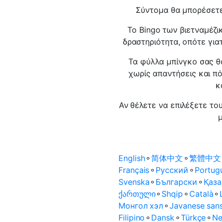
Σύντομα θα μπορέσετε
Το Bingo των βιετναμέζι
δραστηριότητα, οπότε για
Τα φύλλα μπίνγκο σας θ
χωρίς απαντήσεις και π
κ
Αν θέλετε να επιλέξετε το
English
⚬
简体中文
⚬
繁體中文
Français
⚬
Русский
⚬
Portug
Svenska
⚬
Български
⚬
Қаза
ქართული
⚬
Shqip
⚬
Català
⚬
Монгол хэл
⚬
Javanese sans
Filipino
⚬
Dansk
⚬
Türkçe
⚬
Ne