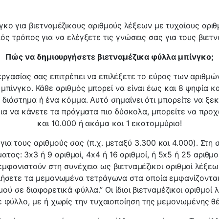
κο για βιετναμέζικους αριθμούς λέξεων με τυχαίους αριθ
ός τρόπος για να ελέγξετε τις γνώσεις σας για τους βιετ
Πώς να δημιουργήσετε βιετναμέζικα φύλλα μπίνγκο;
ργασίας σας επιτρέπει να επιλέξετε το εύρος των αριθμώ
μπίνγκο. Κάθε αριθμός μπορεί να είναι έως και 8 ψηφία κα
διάστημα ή ένα κόμμα. Αυτό σημαίνει ότι μπορείτε να ξεκ
για να κάνετε τα πράγματα πιο δύσκολα, μπορείτε να προ
και 10.000 ή ακόμα και 1 εκατομμύριο!
για τους αριθμούς σας (π.χ. μεταξύ 3.300 και 4.000). Στη 
ος: 3x3 ή 9 αριθμοί, 4x4 ή 16 αριθμοί, ή 5x5 ή 25 αριθμοί
εμφανιστούν στη συνέχεια ως βιετναμέζικοι αριθμοί λέξεω
ιήσετε τα μεμονωμένα τετράγωνα στα οποία εμφανίζονται ο
μού σε διαφορετικά φύλλα.” Οι ίδιοι βιετναμέζικοι αριθμοί
 φύλλο, με ή χωρίς την τυχαιοποίηση της μεμονωμένης θ