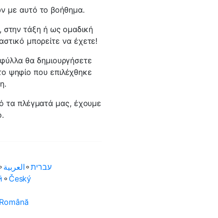
ν με αυτό το βοήθημα.
, στην τάξη ή ως ομαδική
αστικό μπορείτε να έχετε!
 φύλλα θα δημιουργήσετε
το ψηφίο που επιλέχθηκε
η.
πό τα πλέγματά μας, έχουμε
.
⚬
العربية‏
⚬
עברית‏
ӣ
⚬
Český
Română