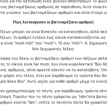
ιλογή για την εκτύπωση ενός φύλλου απαντήσεων. Το φύλ
ους βιετναμέζικους αριθμούς σε παρένθεση. Αυτό είναι έ
τις γνώσεις των βιετναμέζικων αριθμών και είναι έτοιμο 
Πώς λειτουργούν οι βιετναμέζικοι αριθμοί;
 λέξεων μπορεί να είναι δύσκολο να κατανοηθούν, αλλά ακο
λέξεων. Οι αριθμοί έντεκα έως είκοσι κατασκευάζονται ως
κα είναι "mười một" που "mườ"= 10 συν "một"= 6. Σημειώστε 
δύο ξεχωριστές λέξεις.
λάσια του δέκα, οι βιετναμέζικοι αριθμοί των λέξεων απ
σι, το είκοσι είναι hai mươi, που είναι κυριολεκτικά "δύο δ
κούς αριθμούς, αλλά αρκετά εύκολο να το καταλάβετε. Όπω
ο ψηφίο στο τέλος, έτσι για παράδειγμα το τριάντα δύο θα 
τρία δέκα δύο". Αυτό ισχύει για κάθε αριθμό μέχρι το ενεν
ταν χρησιμοποιούμε το πέντε, για παράδειγμα, τριάντα πέν
αλλαγή. Παρόλο που το πέντε γράφεται ως "năm"στα βιετνα
ριθμού γίνεται "lăm
"
, οπότε το πενήντα πέντε θα γραφότα