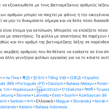
 να εξοικειωθείτε με τους βιετναμέζικους αριθμούς λέξεω
κων αριθμών μπορεί να παιχτεί με φίλους ή την οικογένεια
τί να μην το δοκιμάσετε σήμερα και να δείτε πόσο διασκεδ
α είναι έτοιμα για εκτύπωση. Μπορείτε να επιλέξετε πόσα
όσα με απαντήσεις. Τα φύλλα με απαντήσεις θα παρέχουν 
αθώς και τον αριθμό της βιετναμέζικης λέξης σε παρένθεσ
υς ακριβείς αριθμούς που θα θέλατε να εισάγετε σε ένα α
μια άλλη γεννήτρια φύλλων εργασίας για να το κάνετε αυτό
⚬
ภาษาไทย
⚬
粵語
⚬
한국어
⚬
Tiếng Việt
⚬
日本語
⚬
Español
uês (BR)
⚬
Português (PT)
⚬
Deutsch
⚬
Bahasa Melayu
⚬
Polski
қ тілі
⚬
Українська
⚬
မြန်မာဘာသာ
⚬
Oʻzbekcha
⚬
नेपाली
⚬
Тоҷик
Lietuvių
⚬
Slovene
⚬
Latviešu
⚬
Eesti
⚬
Suomi
⚬
Azərbaycan dili
krit
⚬
Serbian
⚬
বাংলা
⚬
Ελληνικά
⚬
Magyar
⚬
Slovenský
⚬
Norsk
⚬
derlands
⚬
Italiano
⚬
Bahasa Indonesia