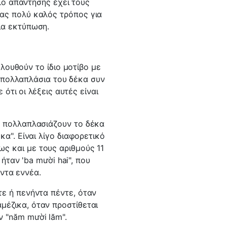
λο απάντησης έχει τους
νας πολύ καλός τρόπος για
για εκτύπωση.
λουθούν το ίδιο μοτίβο με
 πολλαπλάσια του δέκα συν
ότι οι λέξεις αυτές είναι
λά πολλαπλασιάζουν το δέκα
έκα". Είναι λίγο διαφορετικό
ς και με τους αριθμούς 11
ήταν 'ba mười hai", που
ήντα εννέα.
τε ή πενήντα πέντε, όταν
μέζικα, όταν προστίθεται
ν "năm mười lăm".