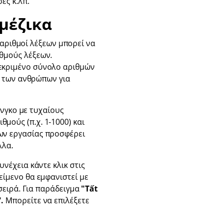
ες κ.λπ.
μέζικα
 αριθμοί λέξεων μπορεί να
ιθμούς λέξεων.
κεκριμένο σύνολο αριθμών
ις των ανθρώπων για
νγκο με τυχαίους
μούς (π.χ. 1-1000) και
λων εργασίας προσφέρει
λλα.
υνέχεια κάντε κλικ στις
είμενο θα εμφανιστεί με
 σειρά. Για παράδειγμα
"Tất
.
Μπορείτε να επιλέξετε