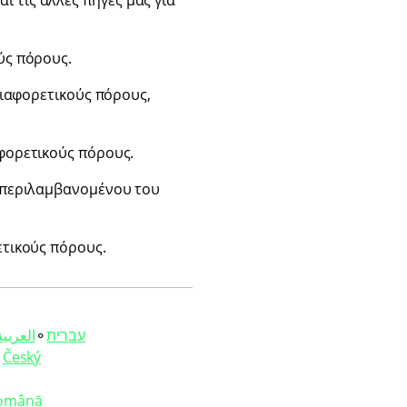
αι τις άλλες πηγές μας για
ύς πόρους.
διαφορετικούς πόρους,
φορετικούς πόρους.
μπεριλαμβανομένου του
τικούς πόρους.
العربية‏
⚬
עברית‏
⚬
Český
omână