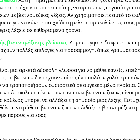
Creator
Αυτή η πραγματικά διασκεδαστική γεννήτρια φύλλων
ώσσα-στόχο και μπορεί επίσης να οριστεί ως εργασία για το
εων με βιετναμέζικες λέξεις. Αν χρησιμοποιείτε αυτό το φύ
σετε για να κάνετε παιχνίδι τη μελέτη προκαλώντας τους μ
τερες λέξεις σε καθορισμένο χρόνο.
ής βιετναμέζικης γλώσσας
Δημιουργήστε διαφορετικά π
ρχουν πολλές επιλογές για προσαρμογή, όπως γραμματοσειρ
.
ίναι μια αρκετά δύσκολη γλώσσα για να μάθει κανείς, επειδή
το, τα βιετναμέζικα έχουν επίσης ένα πολύ μεγαλύτερο σύ
 να τροποποιήσουν ουσιαστικά σε συγκεκριμένα πλαίσια. 
ς να δυσκολευτούν με τον τόνο των βιετναμέζικων, είναι μι
ο καθένας μπορεί να αλλάξει τη σημασία μιας λέξης. Ευτυχώ
 θέλετε να μάθετε βιετναμέζικα, να διδάξετε βιετναμέζικα 
υμε πόρους για εσάς!