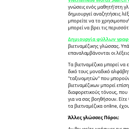
Vietnamese Words Search 
γνώσεις ενός μαθητή'στη γλ
δημιουργεί αναζητήσεις λέξ
μπορείτε να το χρησιμοποιή
μπορεί να βρει τις περισσό
Δημιουργία φύλλων γραφ
βιετναμέζικης γλώσσας. Υπά
επαναλαμβάνονται οι λέξεις
Τα βιετναμέζικα μπορεί να ε
δικό τους μοναδικό αλφάβη
"ταξινομητών" που μπορούν
βιετναμέζικων μπορεί επίση
διαφορετικούς τόνους, που 
για να σας βοηθήσουν. Είτε
τα βιετναμέζικα online, έχο
Άλλες γλώσσες Πόροι: