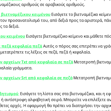
τναμέζικους αριθμούς σε αραβικούς αριθμούς.
 βιετναμέζικου κειμένου
Εισάγετε το βιετναμέζικο κείμε
 τον προσανατολισμό του, από δεξιά προς τα αριστερά, πά
 τα δεξιά.
ου κειμένου
Εισάγετε βιετναμέζικο κείμενο και μάθετε πό
 πεζά κεφαλαία πεζά
Αυτός ο πόρος σας επιτρέπει να γρά
 μετατρέπετε τις λέξεις σε πεζά, πεζά ή κεφαλαία.
 αρχείων Txt από κεφαλαία σε πεζά
Μετατροπή βιετναμέ
εφαλαία γράμματα.
 αρχείων Srt από κεφαλαία σε πεζά
Μετατροπή βιετναμέ
βητισμού
Εισάγετε τη λίστα σας στα βιετναμέζικα, και η ε
 ή αντίστροφη αλφαβητική σειρά. Μπορείτε να επιλέξετε αν
κάθετες αρχές. Η εφαρμογή θα πρέπει να διατηρήσει την αρ