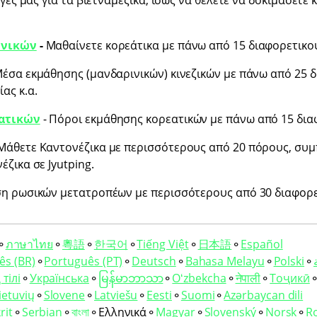
γές μας για τα βιετναμέζικα, ίσως να θέλετε να δοκιμάσετε κ
ωνικών
-
Μαθαίνετε κορεάτικα με πάνω από 15 διαφορετικο
Μέσα εκμάθησης (μανδαρινικών) κινεζικών με πάνω από 25 
ας κ.α.
εατικών
- Πόροι εκμάθησης κορεατικών με πάνω από 15 δια
Μάθετε Καντονέζικα με περισσότερους από 20 πόρους, συ
ζικα σε Jyutping.
η ρωσικών μετατροπέων με περισσότερους από 30 διαφορε
⚬
ภาษาไทย
⚬
粵語
⚬
한국어
⚬
Tiếng Việt
⚬
日本語
⚬
Español
ês (BR)
⚬
Português (PT)
⚬
Deutsch
⚬
Bahasa Melayu
⚬
Polski
⚬
тілі
⚬
Українська
⚬
မြန်မာဘာသာ
⚬
Oʻzbekcha
⚬
नेपाली
⚬
Тоҷикӣ
ietuvių
⚬
Slovene
⚬
Latviešu
⚬
Eesti
⚬
Suomi
⚬
Azərbaycan dili
rit
⚬
Serbian
⚬
বাংলা
⚬
Ελληνικά
⚬
Magyar
⚬
Slovenský
⚬
Norsk
⚬
R