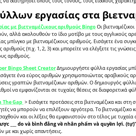
ς να διατηρήσει όλους τους τόνους, τους ειδικούς χαρακτήρ
φύλλων εργασίας στα βιετνα
ίας με βιετναμέζικους αριθμούς Bingo
Οι βιετναμέζικοι
ύν, αλλά ακολουθούν το ίδιο μοτίβο με τους αγγλικούς αρ
ας μπίνγκο με βιετναμέζικους αριθμούς. Εισάγετε ένα συγ
ριθμούς (π.χ. 1, 2, 3) και μπορείτε να ελέγξετε τις γνώσε
ους αριθμούς.
r Bingo Sheet Creator
Δημιουργήστε φύλλα εργασίας μπί
ισάγετε ένα εύρος αριθμών χρησιμοποιώντας αραβικούς αριθ
γνώσεις γραπτών βιετναμέζικων αριθμών. Ο δημιουργός φύλ
ιθμοί να εμφανίζονται σε τυχαίες θέσεις σε διαφορετικά φύ
In The Gap
> Εισάγετε προτάσεις στα βιετναμέζικα και στη σ
θητές να μπορούν να επιλέξουν αργότερα. Το βιετναμέζικο κ
εισαχθούν και οι λέξεις θα εμφανιστούν στο τέλος με τυχαία
ược ___ do và bình đẳng về nhân phẩm và quyền lợi. (tự)"
ν με και χωρίς απαντήσεις.