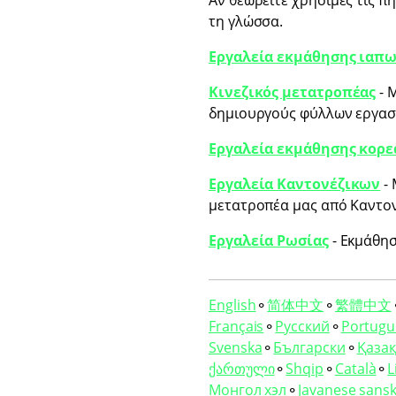
Αν θεωρείτε χρήσιμες τις πη
τη γλώσσα.
Εργαλεία εκμάθησης ιαπ
Κινεζικός μετατροπέας
- 
δημιουργούς φύλλων εργασί
Εργαλεία εκμάθησης κορ
Εργαλεία Καντονέζικων
- 
μετατροπέα μας από Καντονέ
Εργαλεία Ρωσίας
- Εκμάθησ
English
⚬
简体中文
⚬
繁體中文
Français
⚬
Русский
⚬
Portugu
Svenska
⚬
Български
⚬
Қазақ 
ქართული
⚬
Shqip
⚬
Català
⚬
L
Монгол хэл
⚬
Javanese sansk