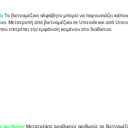
de
Το βιετναμέζικο αλφάβητο μπορεί να παρουσιάζει κάποι
τυο. Μετατροπή από βιετναμέζικα σε Unicode και από Unico
που επιτρέπει την εμφάνιση κειμένου στο διαδίκτυο.
ς αριθμούς
Μετατρέψτε αραβικούς αριθμούς σε βιετναμέζι