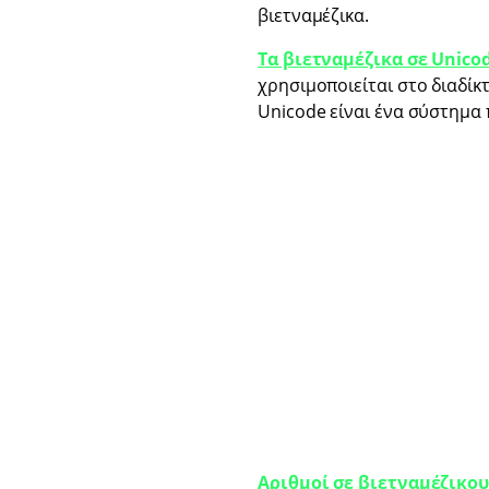
βιετναμέζικα.
Τα βιετναμέζικα σε Unico
χρησιμοποιείται στο διαδίκ
Unicode είναι ένα σύστημα 
Αριθμοί σε βιετναμέζικου