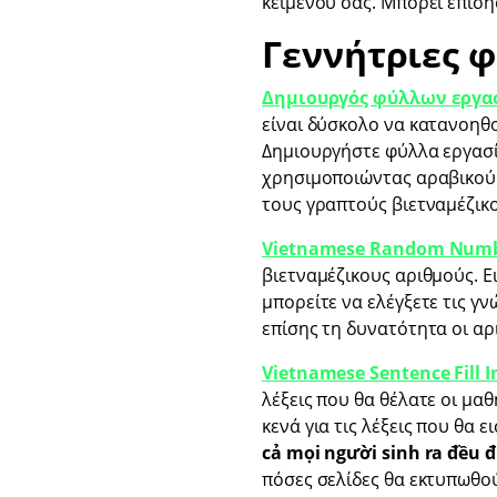
κειμένου σας. Μπορεί επίση
Γεννήτριες 
Δημιουργός φύλλων εργασ
είναι δύσκολο να κατανοηθο
Δημιουργήστε φύλλα εργασί
χρησιμοποιώντας αραβικούς α
τους γραπτούς βιετναμέζικ
Vietnamese Random Numbe
βιετναμέζικους αριθμούς. Ε
μπορείτε να ελέγξετε τις 
επίσης τη δυνατότητα οι αρ
Vietnamese Sentence Fill 
λέξεις που θα θέλατε οι μα
κενά για τις λέξεις που θα 
cả mọi người sinh ra đều đ
πόσες σελίδες θα εκτυπωθού