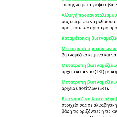
επίσης να μετατρέψετε βιε
Αλλαγή προσανατολισμού
σας επιτρέψει να ρυθμίσετε
προς κάτω
και
αριστερά προς
Καταμέτρηση βιετναμέζικ
Μετατροπή προτάσεων σε
βιετναμέζικο κείμενο και να
Μετατροπή βιετναμέζικων
αρχείο κειμένου (TXT) με κ
Μετατροπή βιετναμέζικων
αρχείο υποτίτλων (SRT).
Βιετναμέζικη λίστα αλφα
στοιχεία σας σε αλφαβητική
βάση τις οριζόντιες ή τις 