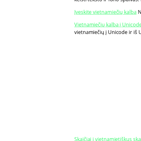
Įveskite vietnamiečių kalba
N
Vietnamiečių kalba į Unicod
vietnamiečių į Unicode ir iš 
Skaičiai į vietnamietiškus ska