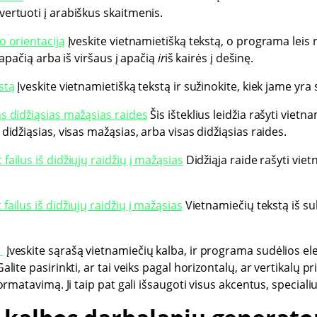
vertuoti į arabiškus skaitmenis.
o orientaciją
Įveskite vietnamietišką tekstą, o programa leis re
į apačią arba iš viršaus į apačią
ir
iš kairės į dešinę.
stą
Įveskite vietnamietišką tekstą ir sužinokite, kiek jame yra
as didžiąsias mažąsias raides
Šis išteklius leidžia rašyti vietna
 didžiąsias, visas mažąsias, arba visas didžiąsias raides.
failus iš didžiųjų raidžių į mažąsias
Didžiąja raide rašyti viet
failus iš didžiųjų raidžių į mažąsias
Vietnamiečių tekstą iš sub
ė
Įveskite sąrašą vietnamiečių kalba, ir programa sudėlios e
Galite pasirinkti, ar tai veiks pagal horizontalų, ar vertikalų 
formatavimą. Ji taip pat gali išsaugoti visus akcentus, specialiuo