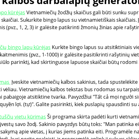
 kalbos darbalapių generator
apo kūrėjas
Vietnamiečių žodžių skaičius gali būti sunku suprast
 skaičiai. Sukurkite bingo lapus su vietnamietiškais skaičiais. 
s (pvz., 1, 2, 3) ir galėsite patikrinti žmonių žinias apie rašy
ičių bingo lapų kūrėjas
Kurkite bingo lapus su atsitiktiniais vi
kaitmenimis (pvz., 1-1000) ir galėsite pasitikrinti rašytinių vie
iūlo parinktį, kad skirtinguose lapuose skaičiai būtų rodomi 
dymas
Įveskite vietnamiečių kalbos sakinius, tada spustelėkite 
i vėliau. Vietnamiečių kalbos tekstas bus rodomas su tarpais,
i pabaigoje atsitiktine tvarka. Pavyzdžiui "Tất cả mọi người s
ền lợi. (tự)". Galite pasirinkti, kiek puslapių spausdinti su 
tuščių vietų kūrimas
Ši programa skirta padėti kurti vietnami
vestų savo žodį. Sakinio pavyzdys būtų toks: "Man patinka eiti 
atsakymą apie vietas, į kurias jiems patinka eiti. Programėle n