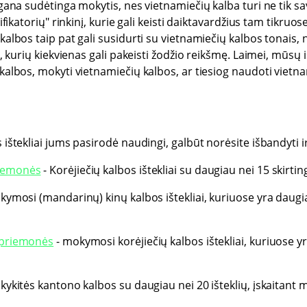
gana sudėtinga mokytis, nes vietnamiečių kalba turi ne tik sav
ifikatorių" rinkinį, kurie gali keisti daiktavardžius tam tikruo
albos taip pat gali susidurti su vietnamiečių kalbos tonais, n
s, kurių kiekvienas gali pakeisti žodžio reikšmę. Laimei, mūsų 
kalbos, mokyti vietnamiečių kalbos, ar tiesiog naudoti vietna
ištekliai jums pasirodė naudingi, galbūt norėsite išbandyti ir
riemonės
- Korėjiečių kalbos ištekliai su daugiau nei 15 skirting
ymosi (mandarinų) kinų kalbos ištekliai, kuriuose yra daugiau 
 priemonės
- mokymosi korėjiečių kalbos ištekliai, kuriuose y
kykitės kantono kalbos su daugiau nei 20 išteklių, įskaitant