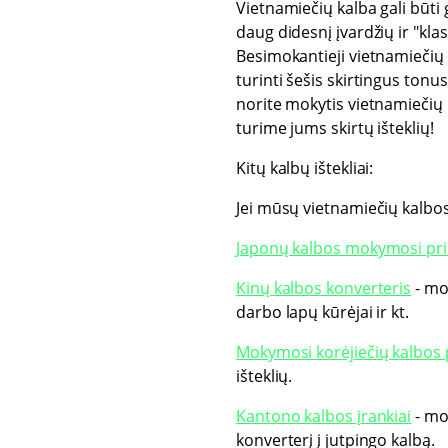
Vietnamiečių kalba gali būti 
daug didesnį įvardžių ir "klas
Besimokantieji vietnamiečių k
turinti šešis skirtingus tonu
norite mokytis vietnamiečių 
turime jums skirtų išteklių!
Kitų kalbų ištekliai:
Jei mūsų vietnamiečių kalbos 
Japonų kalbos mokymosi p
Kinų kalbos konverteris
- mok
darbo lapų kūrėjai ir kt.
Mokymosi korėjiečių kalbos
išteklių.
Kantono kalbos įrankiai
- mo
konverterį į jutpingo kalbą.