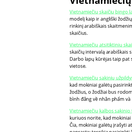
Vietnamiečių
Vietnamiečių skaičių bingo l
modelį kaip ir angliški žodžių
rinkinį arabiškais skaitmenimi
skaičius.
Vietnamiečių atsitiktinių ska
skaičių intervalą arabiškais s
Darbo lapų kūrėjas taip pat s
vietose.
Vietnamiečių sakinių užpil
kad mokiniai galėtų pasirinkt
žodžius, o žodžiai bus rodom
bình đẳng về nhân phẩm và quy
Vietnamiečių kalbos sakinio 
kuriuos norite, kad mokiniai į
Čia, mokiniai galėtų įrašyti 