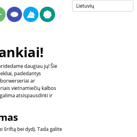
ankiai!
pridedame daugiau jų! Šie
štekliai, padedantys
 borwerseriai ar
uriais vietnamiečių kalbos
galima atsispausdinti ir
imas
o šriftą bei dydį. Tada galite