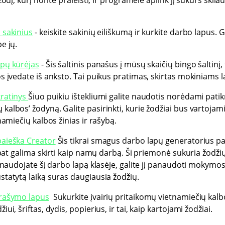
odį, kurį norite praleisti, ir programėlė aplink jį sukurs skliaus
 sakinius
- keiskite sakinių eiliškumą ir kurkite darbo lapus. G
e jų.
apų kūrėjas
- Šis šaltinis panašus į mūsų skaičių bingo šaltinį, 
os įvedate iš anksto. Tai puikus pratimas, skirtas mokiniams l
kratinys
Šiuo puikiu ištekliumi galite naudotis norėdami patikr
albos’ žodyną. Galite pasirinkti, kurie žodžiai bus vartojami
namiečių kalbos žinias ir rašybą.
paieška Creator
Šis tikrai smagus darbo lapų generatorius pad
p pat galima skirti kaip namų darbą. Ši priemonė sukuria žodži
ei naudojate šį darbo lapą klasėje, galite jį panaudoti mokym
statytą laiką suras daugiausia žodžių.
 rašymo lapus
Sukurkite įvairių pritaikomų vietnamiečių kal
ui, šriftas, dydis, popierius, ir tai, kaip kartojami žodžiai.