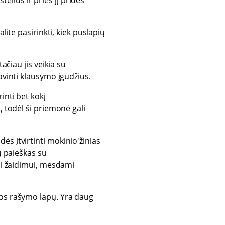
telius ir prieš jį pridės
alite pasirinkti, kiek puslapių
tačiau jis veikia su
avinti klausymo įgūdžius.
inti bet kokį
, todėl ši priemonė gali
ės įtvirtinti mokinio'žinias
ų paieškas su
osi žaidimui, mesdami
bos rašymo lapų. Yra daug