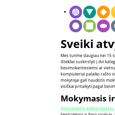
Sveiki atv
Mes turime daugiau nei 15 s
ištekliai suskirstyti į dvi kate
besimokantiesiems ar vietna
kompiuteriai palaiko rašto s
mokytojai gali naudotis moky
visiškai pritaikyti pagal be
Mokymasis ir
Vietnamiečių kalbos tekstas į
keisti teksto ir fono spalvas