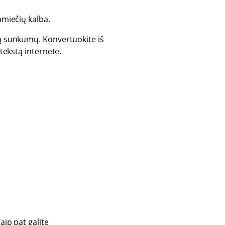
amiečių kalba.
rų sunkumų. Konvertuokite iš
 tekstą internete.
aip pat galite