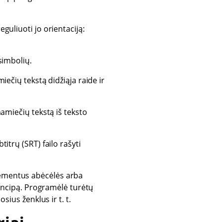
guliuoti jo orientaciją:
 simbolių.
miečių tekstą didžiąja raide ir
namiečių tekstą iš teksto
titrų (SRT) failo rašyti
lementus abėcėlės arba
principą. Programėlė turėtų
sius ženklus ir t. t.