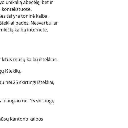
o unikalią abėcėlę, bet ir
se kontekstuose.
es tai yra toninė kalba,
ištekliai padės. Nesvarbu, ar
miečių kalbą internete,
 kitus mūsų kalbų išteklius.
ų išteklių.
nei 25 skirtingi ištekliai,
ra daugiau nei 15 skirtingų
 mūsų Kantono kalbos