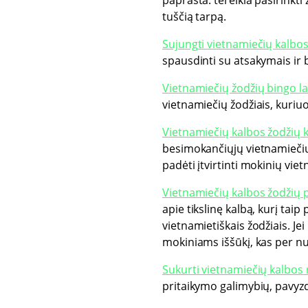
paprasta: tereikia pasirinkti ž
tuščią tarpą.
Sujungti vietnamiečių kalbos
spausdinti su atsakymais ir b
Vietnamiečių žodžių bingo l
vietnamiečių žodžiais, kuriu
Vietnamiečių kalbos žodžių 
besimokančiųjų vietnamiečių k
padėti įtvirtinti mokinių viet
Vietnamiečių kalbos žodžių 
apie tikslinę kalbą, kurį tai
vietnamietiškais žodžiais. J
mokiniams iššūkį, kas per nu
Sukurti vietnamiečių kalbos
pritaikymo galimybių, pavyzdži