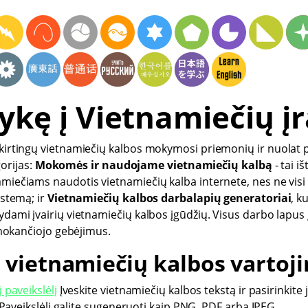
ykę į Vietnamiečių įr
kirtingų vietnamiečių kalbos mokymosi priemonių ir nuolat 
gorijas:
Mokomės ir naudojame vietnamiečių kalbą
- tai i
miečiams naudotis vietnamiečių kalba internete, nes ne visi
istemą; ir
Vietnamiečių kalbos darbalapių generatoriai
, k
dami įvairių vietnamiečių kalbos įgūdžių. Visus darbo lapus 
simokančiojo gebėjimus.
 vietnamiečių kalbos vartoj
 paveikslėlį
Įveskite vietnamiečių kalbos tekstą ir pasirinkite j
. Paveikslėlį galite sugeneruoti kaip PNG, PDF arba JPEG.