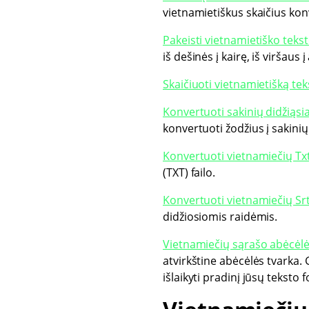
vietnamietiškus skaičius kon
Pakeisti vietnamietiško tekst
iš dešinės į kairę, iš viršaus 
Skaičiuoti vietnamietišką tek
Konvertuoti sakinių didžiąsi
konvertuoti žodžius į sakinių
Konvertuoti vietnamiečių Txt 
(TXT) failo.
Konvertuoti vietnamiečių Srt 
didžiosiomis raidėmis.
Vietnamiečių sąrašo abėcėl
atvirkštine abėcėlės tvarka. 
išlaikyti pradinį jūsų teksto 