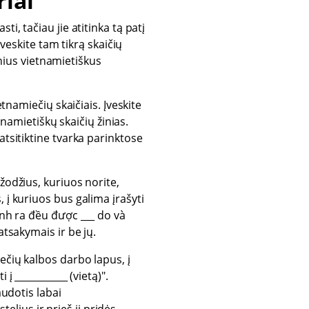
iai
i, tačiau jie atitinka tą patį
Įveskite tam tikrą skaičių
tinius vietnamietiškus
etnamiečių skaičiais. Įveskite
tnamietiškų skaičių žinias.
atsitiktine tvarka parinktose
žodžius, kuriuos norite,
 į kuriuos bus galima įrašyti
inh ra đều được ___ do và
atsakymais ir be jų.
ečių kalbos darbo lapus, į
į ___________ (vietą)".
audotis labai