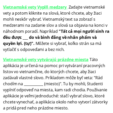
Vietnamské vety Vyplň medzery
Zadajte vietnamské
vety a potom kliknite na slová, ktoré chcete, aby žiaci
mohli neskôr vybrať. Vietnamský text sa zobrazí s
medzerami na zadanie slov a slová sa objavia na konci v
náhodnom poradí. Napríklad
"Tất cả mọi người sinh ra
đều được ___ do và bình đẳng về nhân phẩm và
quyền lợi. (tự)".
Môžete si vybrať, koľko strán sa má
vytlačiť s odpoveďami a bez nich.
Vietnamské vety vytvárajú prázdne miesta
Táto
aplikácia je určená na pomoc pri vytváraní pracovných
listov vo vietnamčine, do ktorých chcete, aby žiaci
zadávali vlastné slovo. Príkladom môže byť veta: "Rád
chodím na ___________ (miesto)". Tu by mohli, študenti
vyplniť odpoveď na miesta, kam radi chodia. Používanie
aplikácie je veľmi jednoduché: stačí vybrať slovo, ktoré
chcete vynechať, a aplikácia okolo neho vytvorí zátvorky
a pridá pred neho prázdne miesto.