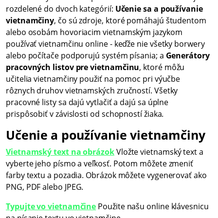
rozdelené do dvoch kategórií:
Učenie sa a používanie
vietnamčiny
, čo sú zdroje, ktoré pomáhajú študentom
alebo osobám hovoriacim vietnamským jazykom
používať vietnamčinu online - keďže nie všetky borwery
alebo počítače podporujú systém písania; a
Generátory
pracovných listov pre vietnamčinu
,
ktoré môžu
učitelia vietnamčiny použiť na pomoc pri výučbe
rôznych druhov vietnamských zručností. Všetky
pracovné listy sa dajú vytlačiť a dajú sa úplne
prispôsobiť v závislosti od schopností žiaka.
Učenie a používanie vietnamčiny
Vietnamský text na obrázok
Vložte vietnamský text a
vyberte jeho písmo a veľkosť. Potom môžete zmeniť
farby textu a pozadia. Obrázok môžete vygenerovať ako
PNG, PDF alebo JPEG.
Typujte vo vietnamčine
Použite našu online klávesnicu