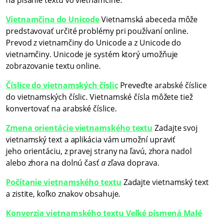
na písanie textu vo vietnamčine.
Vietnamčina do Unicode
Vietnamská abeceda môže
predstavovať určité problémy pri používaní online.
Prevod z vietnamčiny do Unicode a z Unicode do
vietnamčiny. Unicode je systém ktorý umožňuje
zobrazovanie textu online.
Číslice do vietnamských číslic
Preveďte arabské číslice
do vietnamských číslic. Vietnamské čísla môžete tiež
konvertovať na arabské číslice.
Zmena orientácie vietnamského textu
Zadajte svoj
vietnamský text a aplikácia vám umožní upraviť
jeho orientáciu, z pravej strany na ľavú, zhora nadol
alebo zhora na dolnú časť
a
zľava doprava.
Počítanie vietnamského textu
Zadajte vietnamský text
a zistite, koľko znakov obsahuje.
Konverzia vietnamského textu Veľké písmená Malé