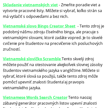
Skladanie vietnamských viet
- Zmeňte poradie viet a
vytvorte pracovné listy. Môžete si vybrať, koľko strán sa
má vytlačiť s odpoveďami a bez nich.
Vietnamské slovo Bingo Creator Sheet
- Tento zdroj je
podobný nášmu zdroju číselného binga, ale pracuje s
vietnamskými slovami, ktoré zadáte vopred. Je to skvelé
cvičenie pre študentov na precvičenie ich posluchových
zručností.
Vietnamské slovíčko Scramble
Tento skvelý zdroj
môžete použiť na otestovanie akejkoľvek slovnej zásoby
študentov vietnamského jazyka v angličtine. Môžete si
vybrať, ktoré slová sa použijú, takže tento zdroj môže
pomôcť upevniť znalosti študenta'aj pravopis
vietnamského jazyka.
Vietnamese Words Search Creator
Tento naozaj
zábavný generátor pracovných listov upevní znalosti