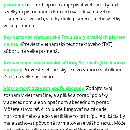
písmená
Tento zdroj umožňuje písať vietnamský text
s veľkými písmenami a konvertovať slová na veľké
písmená vo vetách, všetky malé písmená, alebo všetky
veľké písmená.
Konvertovať vietnamské Txt súbory z veľkých písmen
na malé
Previesť vietnamský text z textového (TXT)
súboru na veľké písmená.
Konvertovať vietnamské súbory Srt z veľkých písmen
na malé
Previesť vietnamský text zo súboru s titulkami
(SRT) na veľké písmeno.
Vietnamský zoznam podľa abecedy
Zadajte svoj
zoznam v vietnamčine, a aplikácia zoradí položky
v abecednom alebo opačnom abecednom poradí.
Môžete si vybrať, či to bude fungovať na základe
horizontálneho alebo vertikálneho princípu. Aplikácia by
mala zachovať pôvodné formátovanie vášho textu. Môže