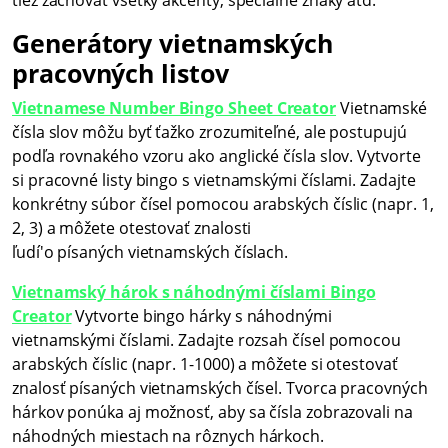
tiež zachovať všetky akcenty, špeciálne znaky atď.
Generátory vietnamských
pracovných listov
Vietnamese Number Bingo Sheet Creator
Vietnamské
čísla slov môžu byť ťažko zrozumiteľné, ale postupujú
podľa rovnakého vzoru ako anglické čísla slov. Vytvorte
si pracovné listy bingo s vietnamskými číslami. Zadajte
konkrétny súbor čísel pomocou arabských číslic (napr. 1,
2, 3) a môžete otestovať znalosti
ľudí'o písaných vietnamských číslach.
Vietnamský hárok s náhodnými číslami Bingo
Creator
Vytvorte bingo hárky s náhodnými
vietnamskými číslami. Zadajte rozsah čísel pomocou
arabských číslic (napr. 1-1000) a môžete si otestovať
znalosť písaných vietnamských čísel. Tvorca pracovných
hárkov ponúka aj možnosť, aby sa čísla zobrazovali na
náhodných miestach na rôznych hárkoch.