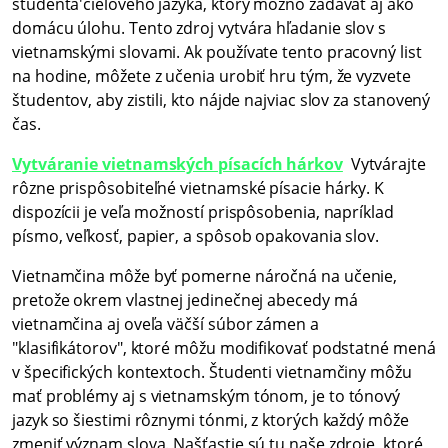
študenta'cieľového jazyka, ktorý možno zadávať aj ako
domácu úlohu. Tento zdroj vytvára hľadanie slov s
vietnamskými slovami. Ak používate tento pracovný list
na hodine, môžete z učenia urobiť hru tým, že vyzvete
študentov, aby zistili, kto nájde najviac slov za stanovený
čas.
Vytváranie vietnamských písacích hárkov
Vytvárajte
rôzne prispôsobiteľné vietnamské písacie hárky. K
dispozícii je veľa možností prispôsobenia, napríklad
písmo, veľkosť, papier, a spôsob opakovania slov.
Vietnamčina môže byť pomerne náročná na učenie,
pretože okrem vlastnej jedinečnej abecedy má
vietnamčina aj oveľa väčší súbor zámen a
"klasifikátorov", ktoré môžu modifikovať podstatné mená
v špecifických kontextoch. Študenti vietnamčiny môžu
mať problémy aj s vietnamským tónom, je to tónový
jazyk so šiestimi rôznymi tónmi, z ktorých každý môže
zmeniť význam slova. Našťastie sú tu naše zdroje, ktoré