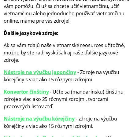
vám pomôžu. Či už sa chcete učiť vietnamčinu, učiť
vietnamčinu alebo jednoducho používať vietnamčinu
online, máme pre vás zdroje!
Ďalšie jazykové zdroje:
Ak sa vám zdajú naše vietnamské reosurces užitočné,
možno by ste radi vyskúšali aj naše ďalšie jazykové
zdroje.
Nástroje na výučbu japončiny
-
Zdroje na výučbu
kórejčiny s viac ako 15 rôznymi zdrojmi.
Konvertor čínštiny
- Učte sa (mandarínsku) čínštinu
zdroje s viac ako 25 rôznymi zdrojmi, tvorcami
pracovných listov atď.
Nástroje na výučbu kórejčiny
- zdroje na výučbu
kórejčiny s viac ako 15 rôznymi zdrojmi.