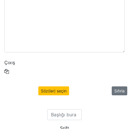
Çıxış
Söz(lər) seçin
Sıfırla
Şrift