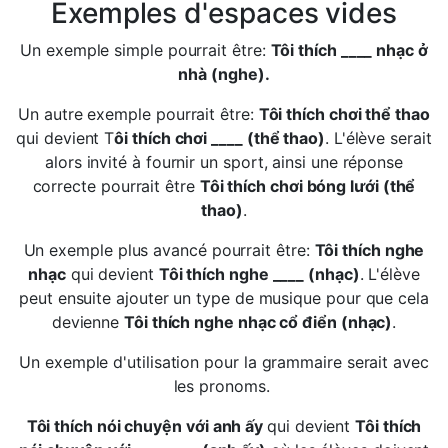
Exemples d'espaces vides
Un exemple simple pourrait être:
Tôi thích ____ nhạc ở
nhà (nghe).
Un autre exemple pourrait être:
Tôi thích chơi thể thao
qui devient T
ôi thích chơi ____ (thể thao)
. L'élève serait
alors invité à fournir un sport, ainsi une réponse
correcte pourrait être
Tôi thích chơi bóng lưới (thể
thao)
.
Un exemple plus avancé pourrait être:
Tôi thích nghe
nhạc
qui devient
Tôi thích nghe ____ (nhạc)
. L'élève
peut ensuite ajouter un type de musique pour que cela
devienne
Tôi thích nghe nhạc cổ điển (nhạc)
.
Un exemple d'utilisation pour la grammaire serait avec
les pronoms.
Tôi thích nói chuyện với anh ấy
qui devient
Tôi thích