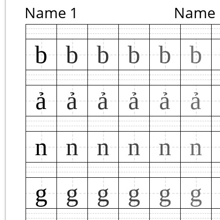
Name 1
Name 
b
b
b
b
b
b
ả
ả
ả
ả
ả
ả
n
n
n
n
n
n
g
g
g
g
g
g