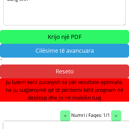
Krijo një PDF
Cilësime të avancuara
`
Reseto
Ju lutem keni parasysh se për rezultate optimale,
ne ju sugjerojmë që të përdorni këtë program në
desktop dhe jo në mobilin tuaj
Numri i Faqes:
1
/
1
<
>