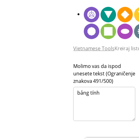
Vietnamese Tools
Kreiraj li
Molimo vas da ispod
unesete tekst (Ograničenje
znakova
491
/500)