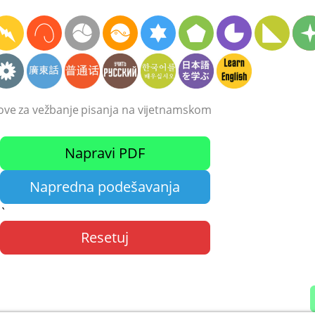
stove za vežbanje pisanja na vijetnamskom
Napravi PDF
Napredna podešavanja
`
Resetuj