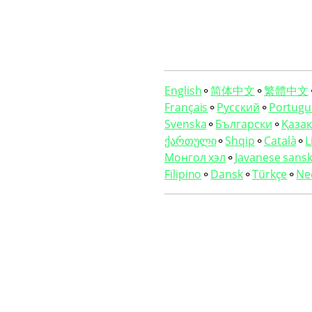
English
⚬
简体中文
⚬
繁體中文
Français
⚬
Русский
⚬
Portugu
Svenska
⚬
Български
⚬
Қазақ 
ქართული
⚬
Shqip
⚬
Català
⚬
L
Монгол хэл
⚬
Javanese sansk
Filipino
⚬
Dansk
⚬
Türkçe
⚬
Ne