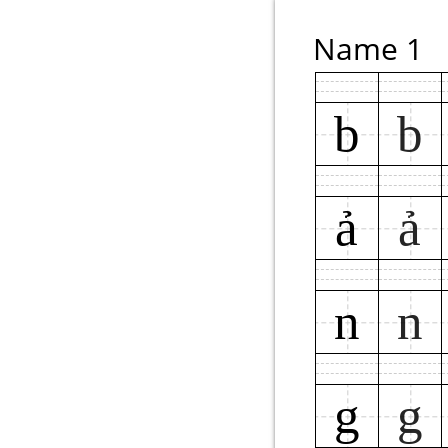
Name 1
b
b
ả
ả
n
n
g
g