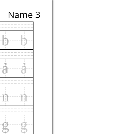
Name 3
b
b
ả
ả
n
n
g
g