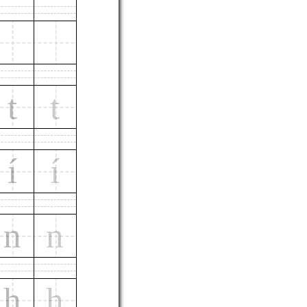
t
t
í
í
n
n
h
h