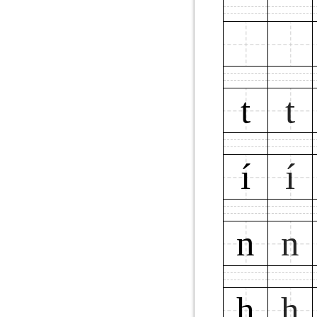
t
t
í
í
n
n
h
h