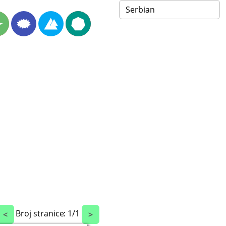
Broj stranice:
1
/
1
<
>