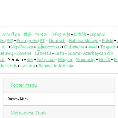
⚬
ภาษาไทย
⚬
粵語
⚬
한국어
⚬
Tiếng Việt
⚬
日本語
⚬
Español
ês (BR)
⚬
Português (PT)
⚬
Deutsch
⚬
Bahasa Melayu
⚬
Polski
⚬
тілі
⚬
Українська
⚬
မြန်မာဘာသာ
⚬
Oʻzbekcha
⚬
नेपाली
⚬
Тоҷикӣ
ietuvių
⚬
Slovene
⚬
Latviešu
⚬
Eesti
⚬
Suomi
⚬
Azərbaycan dili
rit
⚬
Serbian
⚬
বাংলা
⚬
Ελληνικά
⚬
Magyar
⚬
Slovenský
⚬
Norsk
⚬
R
derlands
⚬
Italiano
⚬
Bahasa Indonesia
Footer menu
Dummy Menu
Vietnamese Tools