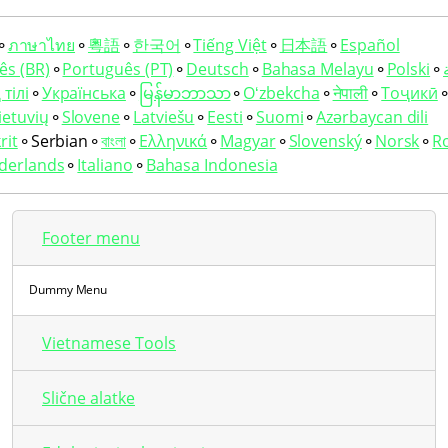
⚬
ภาษาไทย
⚬
粵語
⚬
한국어
⚬
Tiếng Việt
⚬
日本語
⚬
Español
ês (BR)
⚬
Português (PT)
⚬
Deutsch
⚬
Bahasa Melayu
⚬
Polski
⚬
тілі
⚬
Українська
⚬
မြန်မာဘာသာ
⚬
Oʻzbekcha
⚬
नेपाली
⚬
Тоҷикӣ
ietuvių
⚬
Slovene
⚬
Latviešu
⚬
Eesti
⚬
Suomi
⚬
Azərbaycan dili
rit
⚬
Serbian
⚬
বাংলা
⚬
Ελληνικά
⚬
Magyar
⚬
Slovenský
⚬
Norsk
⚬
R
derlands
⚬
Italiano
⚬
Bahasa Indonesia
Footer menu
Dummy Menu
Vietnamese Tools
Slične alatke