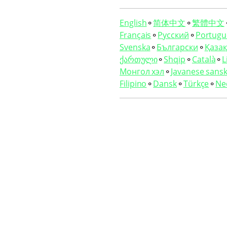
English
⚬
简体中文
⚬
繁體中文
Français
⚬
Русский
⚬
Portugu
Svenska
⚬
Български
⚬
Қазақ 
ქართული
⚬
Shqip
⚬
Català
⚬
L
Монгол хэл
⚬
Javanese sansk
Filipino
⚬
Dansk
⚬
Türkçe
⚬
Ne