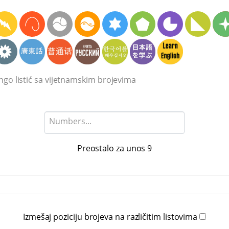
ngo listić sa vijetnamskim brojevima
Preostalo za unos
9
Izmešaj poziciju brojeva na različitim listovima