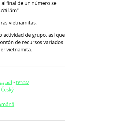
 al final de un número se
ười lăm".
ras vietnamitas.
 actividad de grupo, así que
montón de recursos variados
der vietnamita.
العربية‏
⚬
עברית‏
⚬
Český
omână