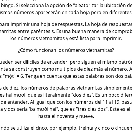
 bingo. Si selecciona la opción de "aleatorizar la ubicación 
mismos números aparecerán en cada hoja pero en diferentes
ara imprimir una hoja de respuestas. La hoja de respuestas
tnamitas entre paréntesis. Es una buena manera de compro
los números vietnamitas y está lista para imprimir.
¿Cómo funcionan los números vietnamitas?
eden ser difíciles de entender, pero siguen el mismo patró
inte se construyen como múltiplos de diez más el número. A
 "một" = 6. Tenga en cuenta que estas palabras son dos pala
s de diez, los números de palabras vietnamitas simplemente 
 es hai mươi, que es literalmente "dos diez". Es un poco dife
 de entender. Al igual que con los números del 11 al 19, basta 
ta y dos sería 'ba mười hai", que es "tres diez dos". Este es 
hasta el noventa y nueve.
ndo se utiliza el cinco, por ejemplo, treinta y cinco o cincue