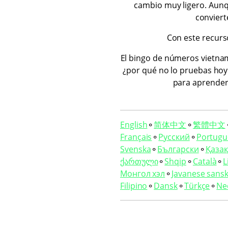
cambio muy ligero. Aunqu
conviert
Con este recurs
El bingo de números vietnam
¿por qué no lo pruebas hoy
para aprender 
English
⚬
简体中文
⚬
繁體中文
Français
⚬
Русский
⚬
Portugu
Svenska
⚬
Български
⚬
Қазақ 
ქართული
⚬
Shqip
⚬
Català
⚬
L
Монгол хэл
⚬
Javanese sansk
Filipino
⚬
Dansk
⚬
Türkçe
⚬
Ne