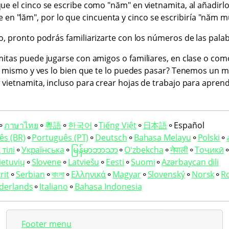
e el cinco se escribe como "năm" en vietnamita, al añadirlo
e en "lăm", por lo que cincuenta y cinco se escribiría "năm m
o, pronto podrás familiarizarte con los números de las palab
itas puede jugarse con amigos o familiares, en clase o como
 mismo y ves lo bien que te lo puedes pasar? Tenemos un 
vietnamita, incluso para crear hojas de trabajo para apren
⚬
ภาษาไทย
⚬
粵語
⚬
한국어
⚬
Tiếng Việt
⚬
日本語
⚬
Español
ês (BR)
⚬
Português (PT)
⚬
Deutsch
⚬
Bahasa Melayu
⚬
Polski
⚬
тілі
⚬
Українська
⚬
မြန်မာဘာသာ
⚬
Oʻzbekcha
⚬
नेपाली
⚬
Тоҷикӣ
ietuvių
⚬
Slovene
⚬
Latviešu
⚬
Eesti
⚬
Suomi
⚬
Azərbaycan dili
rit
⚬
Serbian
⚬
বাংলা
⚬
Ελληνικά
⚬
Magyar
⚬
Slovenský
⚬
Norsk
⚬
R
derlands
⚬
Italiano
⚬
Bahasa Indonesia
Footer menu