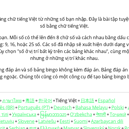
ng chữ tiếng Việt từ những số bạn nhập. Đây là bài tập tuyệt
số bằng chữ tiếng Việt.
 bạn. Mỗi số có thể lên đến 8 chữ số và cách nhau bằng dấu 
: 9, 16, hoặc 25 số. Các số đã nhập sẽ xuất hiện dưới dạng v
y chọn "số ở vị trí bất kỳ trên các bảng khác nhau", cùng mộ
nhưng ở những vị trí khác nhau.
ng đáp án và số bảng bingo không kèm đáp án. Bảng đáp án
ong ngoặc. Chúng tôi cũng có một công cụ để tạo bảng bingo 
⚬
ภาษาไทย
⚬
粵語
⚬
한국어
⚬
Tiếng Việt
⚬
日本語
⚬
Español
ês (BR)
⚬
Português (PT)
⚬
Deutsch
⚬
Bahasa Melayu
⚬
Polski
⚬
тілі
⚬
Українська
⚬
မြန်မာဘာသာ
⚬
Oʻzbekcha
⚬
नेपाली
⚬
Тоҷикӣ
ietuvių
⚬
Slovene
⚬
Latviešu
⚬
Eesti
⚬
Suomi
⚬
Azərbaycan dili
rit
⚬
Serbian
⚬
বাংলা
⚬
Ελληνικά
⚬
Magyar
⚬
Slovenský
⚬
Norsk
⚬
R