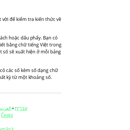
 vời để kiểm tra kiến thức về
cách hoặc dấu phẩy. Bạn có
iết bằng chữ tiếng Việt trong
t số sẽ xuất hiện ở mỗi bảng
 có các số kèm số dạng chữ
bất kỳ từ một khoảng số.
العربية‏
⚬
עברית‏
⚬
Český
omână