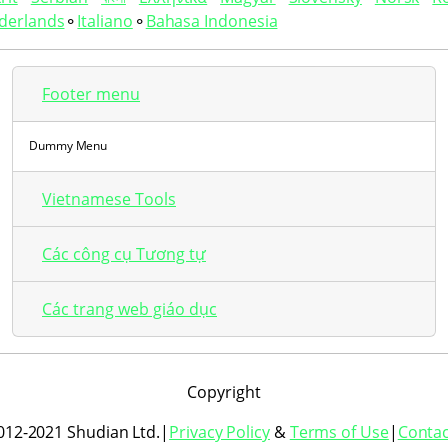
derlands
⚬
Italiano
⚬
Bahasa Indonesia
Footer menu
Dummy Menu
Vietnamese Tools
Các công cụ Tương tự
Các trang web giáo dục
Copyright
012-2021 Shudian Ltd.|
Privacy Policy
&
Terms of Use
|
Contac