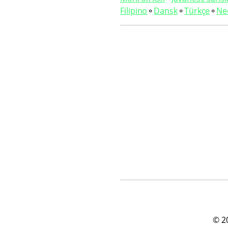
Filipino
⚬
Dansk
⚬
Türkçe
⚬
Ne
© 2