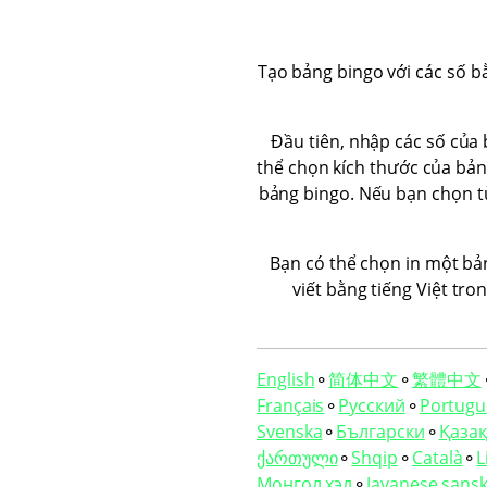
Tạo bảng bingo với các số bằ
Đầu tiên, nhập các số của
thể chọn kích thước của bảng
bảng bingo. Nếu bạn chọn tù
Bạn có thể chọn in một bả
viết bằng tiếng Việt tr
English
⚬
简体中文
⚬
繁體中文
Français
⚬
Русский
⚬
Portugu
Svenska
⚬
Български
⚬
Қазақ 
ქართული
⚬
Shqip
⚬
Català
⚬
L
Монгол хэл
⚬
Javanese sansk