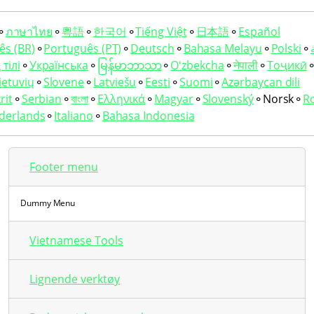
⚬
ภาษาไทย
⚬
粵語
⚬
한국어
⚬
Tiếng Việt
⚬
日本語
⚬
Español
ês (BR)
⚬
Português (PT)
⚬
Deutsch
⚬
Bahasa Melayu
⚬
Polski
⚬
тілі
⚬
Українська
⚬
မြန်မာဘာသာ
⚬
Oʻzbekcha
⚬
नेपाली
⚬
Тоҷикӣ
ietuvių
⚬
Slovene
⚬
Latviešu
⚬
Eesti
⚬
Suomi
⚬
Azərbaycan dili
rit
⚬
Serbian
⚬
বাংলা
⚬
Ελληνικά
⚬
Magyar
⚬
Slovenský
⚬
Norsk
⚬
R
derlands
⚬
Italiano
⚬
Bahasa Indonesia
Footer menu
Dummy Menu
Vietnamese Tools
Lignende verktøy