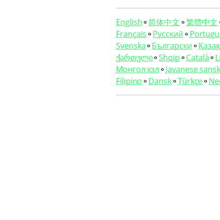
English
⚬
简体中文
⚬
繁體中文
Français
⚬
Русский
⚬
Portugu
Svenska
⚬
Български
⚬
Қазақ 
ქართული
⚬
Shqip
⚬
Català
⚬
L
Монгол хэл
⚬
Javanese sansk
Filipino
⚬
Dansk
⚬
Türkçe
⚬
Ne