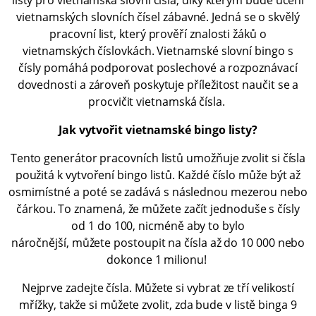
listy pro vietnamská slovní čísla, díky kterým bude učení
vietnamských slovních čísel zábavné. Jedná se o skvělý
pracovní list, který prověří znalosti žáků o
vietnamských číslovkách. Vietnamské slovní bingo s
čísly pomáhá podporovat poslechové a rozpoznávací
dovednosti a zároveň poskytuje příležitost naučit se a
procvičit vietnamská čísla.
Jak vytvořit vietnamské bingo listy?
Tento generátor pracovních listů umožňuje zvolit si čísla
použitá k vytvoření bingo listů. Každé číslo může být až
osmimístné a poté se zadává s následnou mezerou nebo
čárkou. To znamená, že můžete začít jednoduše s čísly
od 1 do 100, nicméně aby to bylo
náročnější, můžete postoupit na čísla až do 10 000 nebo
dokonce 1 milionu!
Nejprve zadejte čísla. Můžete si vybrat ze tří velikostí
mřížky, takže si můžete zvolit, zda bude v listě binga 9