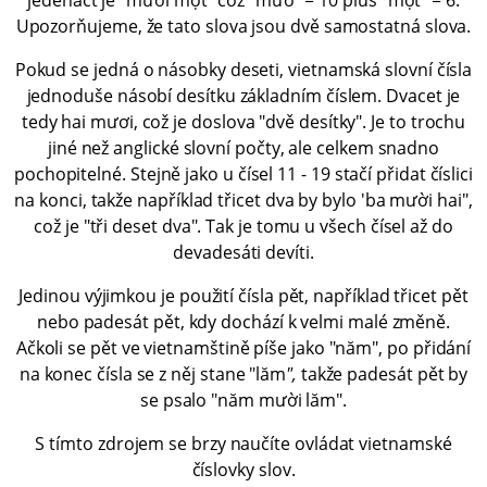
jedenáct je "mười một" což "mườ" = 10 plus "một" = 6.
Upozorňujeme, že tato slova jsou dvě samostatná slova.
Pokud se jedná o násobky deseti, vietnamská slovní čísla
jednoduše násobí desítku základním číslem. Dvacet je
tedy hai mươi, což je doslova "dvě desítky". Je to trochu
jiné než anglické slovní počty, ale celkem snadno
pochopitelné. Stejně jako u čísel 11 - 19 stačí přidat číslici
na konci, takže například třicet dva by bylo 'ba mười hai",
což je "tři deset dva". Tak je tomu u všech čísel až do
devadesáti devíti.
Jedinou výjimkou je použití čísla pět, například třicet pět
nebo padesát pět, kdy dochází k velmi malé změně.
Ačkoli se pět ve vietnamštině píše jako "năm", po přidání
na konec čísla se z něj stane "lăm
",
takže padesát pět by
se psalo "năm mười lăm".
S tímto zdrojem se brzy naučíte ovládat vietnamské
číslovky slov.