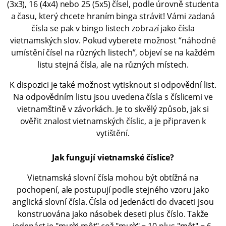
(3x3), 16 (4x4) nebo 25 (5x5) čísel, podle úrovně studenta
a času, který chcete hraním binga strávit! Vámi zadaná
čísla se pak v bingo listech zobrazí jako čísla
vietnamských slov. Pokud vyberete možnost “náhodné
umístění čísel na různých listech”, objeví se na každém
listu stejná čísla, ale na různých místech.
K dispozici je také možnost vytisknout si odpovědní list.
Na odpovědním listu jsou uvedena čísla s číslicemi ve
vietnamštině v závorkách. Je to skvělý způsob, jak si
ověřit znalost vietnamských číslic, a je připraven k
vytištění.
Jak fungují vietnamské číslice?
Vietnamská slovní čísla mohou být obtížná na
pochopení, ale postupují podle stejného vzoru jako
anglická slovní čísla. Čísla od jedenácti do dvaceti jsou
konstruována jako násobek deseti plus číslo. Takže