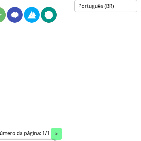
úmero da página:
1
/
1
>