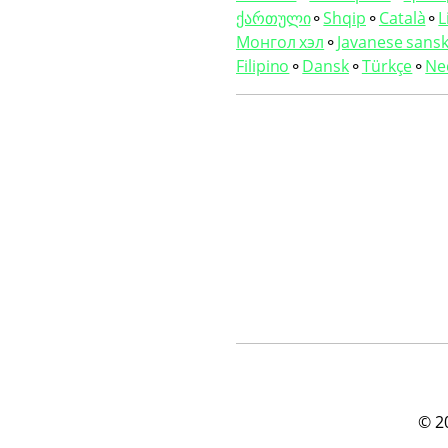
ქართული
⚬
Shqip
⚬
Català
⚬
L
Монгол хэл
⚬
Javanese sansk
Filipino
⚬
Dansk
⚬
Türkçe
⚬
Ne
© 2