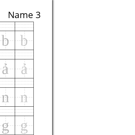
Name 3
b
b
ả
ả
n
n
g
g