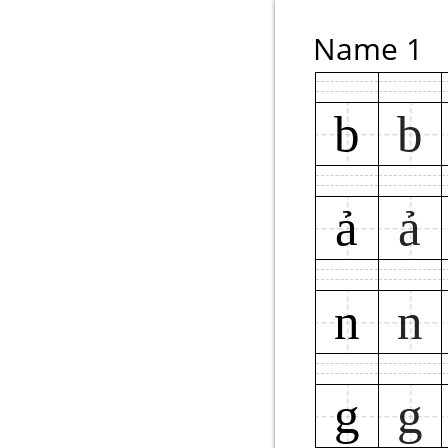
Name 1
b
b
ả
ả
n
n
g
g