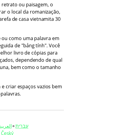
 retrato ou paisagem, o
rar o local da romanização,
Tarefa de casa vietnamita 30
nte ou como uma palavra em
eguida de "bảng tính". Você
lhor livro de cópias para
ançados, dependendo de qual
oluna, bem como o tamanho
 e criar espaços vazios bem
-palavras.
العربية‏
⚬
עברית‏
⚬
Český