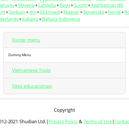
ietuvių
⚬
Slovene
⚬
Latviešu
⚬
Eesti
⚬
Suomi
⚬
Azərbaycan dili
rit
⚬
Serbian
⚬
বাংলা
⚬
Ελληνικά
⚬
Magyar
⚬
Slovenský
⚬
Norsk
⚬
R
derlands
⚬
Italiano
⚬
Bahasa Indonesia
Footer menu
Dummy Menu
Vietnamese Tools
Sites educacionais
Copyright
012-2021 Shudian Ltd.|
Privacy Policy
&
Terms of Use
|
Contac