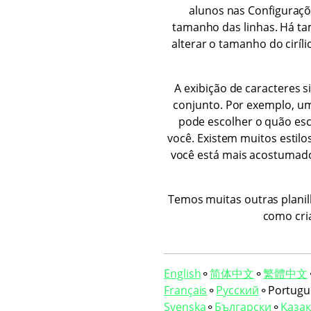
alunos nas Configuraçõ
tamanho das linhas. Há tam
alterar o tamanho do ciríli
A exibição de caracteres 
conjunto. Por exemplo, uma
pode escolher o quão esc
você. Existem muitos estil
você está mais acostumad
Temos muitas outras planil
como cria
English
⚬
简体中文
⚬
繁體中文
Français
⚬
Русский
⚬
Portugu
Svenska
⚬
Български
⚬
Қазақ 