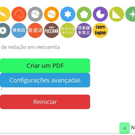
s de redação em vietnamita
Criar um PDF
Configurações avançadas
`
Reiniciar
N
<