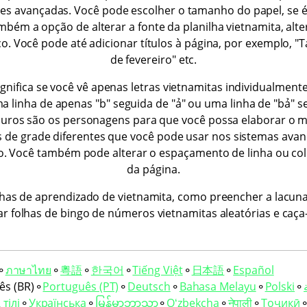
es avançadas. Você pode escolher o tamanho do papel, se é
bém a opção de alterar a fonte da planilha vietnamita, alte
co. Você pode até adicionar títulos à página, por exemplo, "
de fevereiro" etc.
significa se você vê apenas letras vietnamitas individualme
 linha de apenas "b" seguida de "ả" ou uma linha de "bả" s
uros são os personagens para que você possa elaborar o me
os de grade diferentes que você pode usar nos sistemas av
o. Você também pode alterar o espaçamento de linha ou c
da página.
has de aprendizado de vietnamita, como preencher a lacuna
r folhas de bingo de números vietnamitas aleatórias e caça
⚬
ภาษาไทย
⚬
粵語
⚬
한국어
⚬
Tiếng Việt
⚬
日本語
⚬
Español
ês (BR)
⚬
Português (PT)
⚬
Deutsch
⚬
Bahasa Melayu
⚬
Polski
⚬
тілі
⚬
Українська
⚬
မြန်မာဘာသာ
⚬
Oʻzbekcha
⚬
नेपाली
⚬
Тоҷикӣ