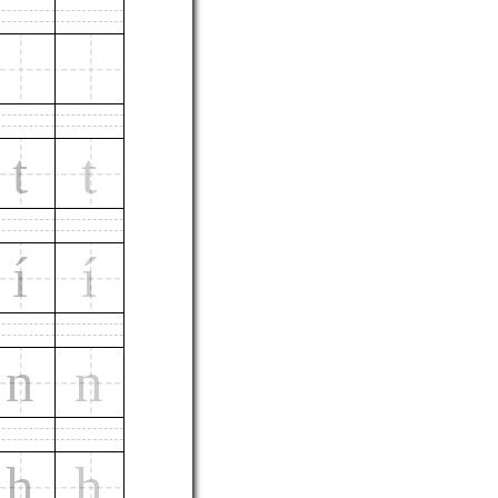
t
t
í
í
n
n
h
h