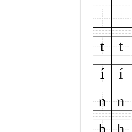
t
t
í
í
n
n
h
h