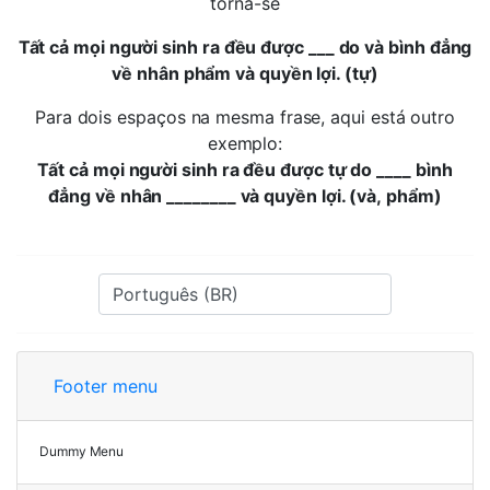
torna-se
Tất cả mọi người sinh ra đều được ___ do và bình đẳng
về nhân phẩm và quyền lợi. (tự)
Para dois espaços na mesma frase, aqui está outro
exemplo:
Tất cả mọi người sinh ra đều được tự do ____ bình
đẳng về nhân ________ và quyền lợi. (và, phẩm)
Footer menu
Dummy Menu