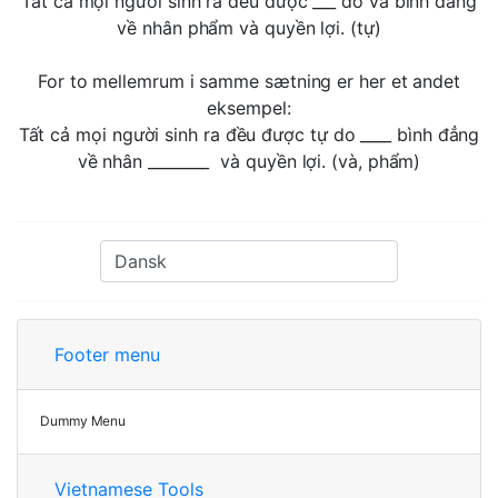
Tất cả mọi người sinh ra đều được ___ do và bình đẳng
về nhân phẩm và quyền lợi. (tự)
For to mellemrum i samme sætning er her et andet
eksempel:
Tất cả mọi người sinh ra đều được tự do ____ bình đẳng
về nhân ________ và quyền lợi. (và, phẩm)
Footer menu
Dummy Menu
Vietnamese Tools