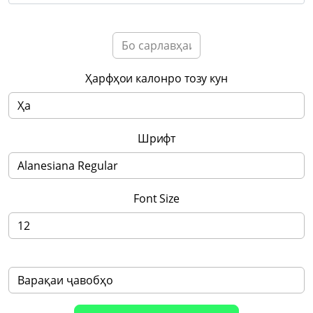
Ҳарфҳои калонро тозу кун
Шрифт
Font Size