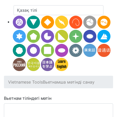
Vietnamese Tools
Вьетнамша мәтінді санау
Вьетнам тіліндегі мәтін