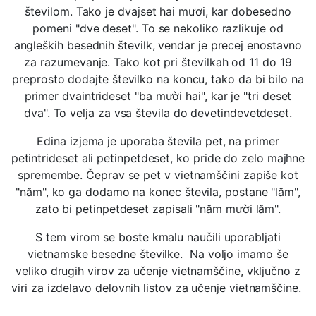
številom. Tako je dvajset hai mươi, kar dobesedno
pomeni "dve deset". To se nekoliko razlikuje od
angleških besednih številk, vendar je precej enostavno
za razumevanje. Tako kot pri številkah od 11 do 19
preprosto dodajte številko na koncu, tako da bi bilo na
primer dvaintrideset "ba mười hai", kar je "tri deset
dva". To velja za vsa števila do devetindevetdeset.
Edina izjema je uporaba števila pet, na primer
petintrideset ali petinpetdeset, ko pride do zelo majhne
spremembe. Čeprav se pet v vietnamščini zapiše kot
"năm", ko ga dodamo na konec števila, postane "lăm",
zato bi petinpetdeset zapisali "năm mười lăm".
S tem virom se boste kmalu naučili uporabljati
vietnamske besedne številke. Na voljo imamo še
veliko drugih virov za učenje vietnamščine, vključno z
viri za izdelavo delovnih listov za učenje vietnamščine.