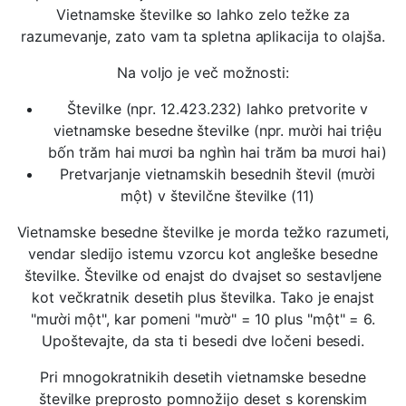
Vietnamske številke so lahko zelo težke za
razumevanje, zato vam ta spletna aplikacija to olajša.
Na voljo je več možnosti:
Številke (npr. 12.423.232) lahko pretvorite v
vietnamske besedne številke (npr. mười hai triệu
bốn trăm hai mươi ba nghìn hai trăm ba mươi hai)
Pretvarjanje vietnamskih besednih števil (mười
một) v številčne številke (11)
Vietnamske besedne številke je morda težko razumeti,
vendar sledijo istemu vzorcu kot angleške besedne
številke. Številke od enajst do dvajset so sestavljene
kot večkratnik desetih plus številka. Tako je enajst
"mười một", kar pomeni "mườ" = 10 plus "một" = 6.
Upoštevajte, da sta ti besedi dve ločeni besedi.
Pri mnogokratnikih desetih vietnamske besedne
številke preprosto pomnožijo deset s korenskim