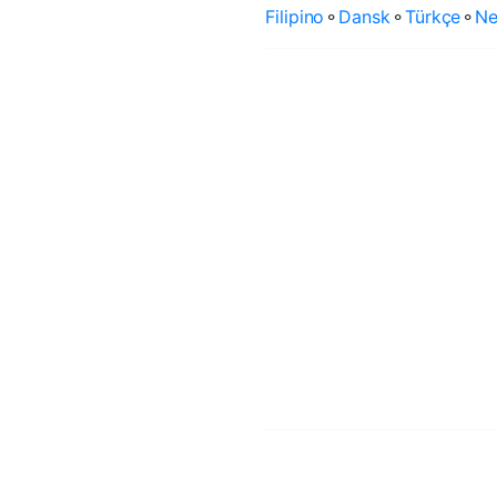
Filipino
⚬
Dansk
⚬
Türkçe
⚬
Ne