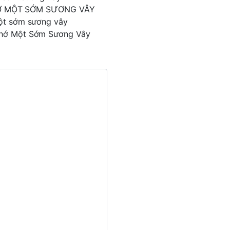
NHỚ MỘT SỚM SƯƠNG VÂY
 một sớm sương vây
 Nhớ Một Sớm Sương Vây