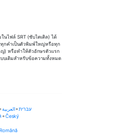
ในไฟล์ SRT (ซับไตเติล) ได้
ทุกคำเป็นตัวพิมพ์ใหญ่หรือทุก
ญ่) หรือทำให้ตัวอักษรตัวแรก
แบบเดิมสำหรับข้อความทั้งหมด
⚬
العربية‏
⚬
עברית‏
ӣ
⚬
Český
Română