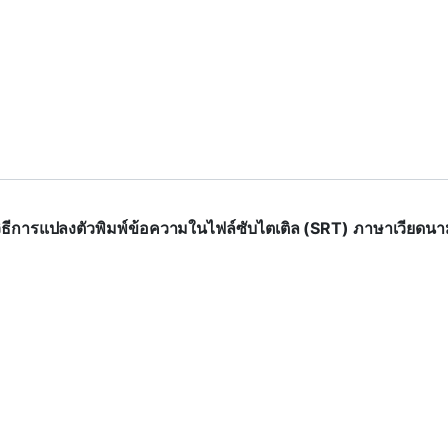
ิธีการแปลงตัวพิมพ์ข้อความในไฟล์ซับไตเติล (SRT) ภาษาเวียดน