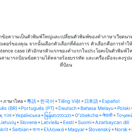
่อทำข้อความเป็นตัวพิมพ์ใหญ่และเปลี่ยนตัวพิมพ์ของคำภาษาเวียดนาม
เตอร์ของคุณ จากนั้นเลือกตัวเลือกที่ต้องการ ตัวเลือกคือการทำให้
sentence case (ตัวอักษรตัวแรกของคำแรกในประโยคเป็นตัวพิมพ์ให
ุณสามารถป้อนข้อความได้หลายร้อยบรรทัด และเครื่องมือจะคงรูป
ที่ป้อน
⚬
ภาษาไทย
⚬
粵語
⚬
한국어
⚬
Tiếng Việt
⚬
日本語
⚬
Español
uês (BR)
⚬
Português (PT)
⚬
Deutsch
⚬
Bahasa Melayu
⚬
Polski
қ тілі
⚬
Українська
⚬
မြန်မာဘာသာ
⚬
Oʻzbekcha
⚬
नेपाली
⚬
Тоҷик
Lietuvių
⚬
Slovene
⚬
Latviešu
⚬
Eesti
⚬
Suomi
⚬
Azərbaycan dili
krit
⚬
Serbian
⚬
বাংলা
⚬
Ελληνικά
⚬
Magyar
⚬
Slovenský
⚬
Norsk
⚬