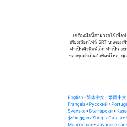
เครื่องมือนี้สามารถใช้เพื
เพียงเลือกไฟล์ SRT บนคอมพิว
คำเป็นตัวพิมพ์เล็ก ทำเป็น 
ของทุกคำเป็นตัวพิมพ์ใหญ่ ค
English
⚬
简体中文
⚬
繁體中文
Français
⚬
Русский
⚬
Portug
Svenska
⚬
Български
⚬
Қаза
ქართული
⚬
Shqip
⚬
Català
⚬
Монгол хэл
⚬
Javanese sans