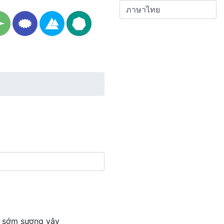
ột sớm sương vây