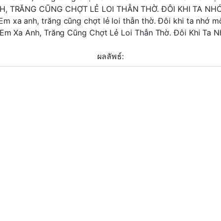
NH, TRĂNG CŨNG CHỢT LẺ LOI THẪN THỜ. ĐÔI KHI TA 
m xa anh, trăng cũng chợt lẻ loi thẫn thờ. Đôi khi ta nhớ
 Em Xa Anh, Trăng Cũng Chợt Lẻ Loi Thẫn Thờ. Đôi Khi Ta
ผลลัพธ์: