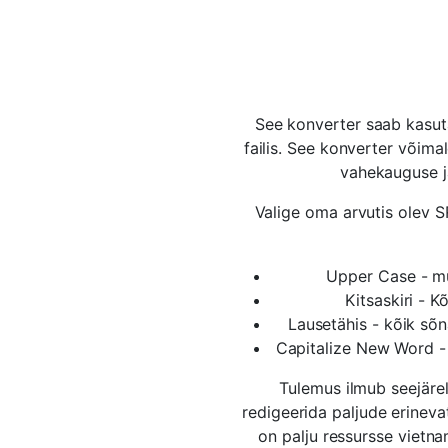
See konverter saab kasut
failis. See konverter võima
vahekauguse j
Valige oma arvutis olev SR
Upper Case - m
Kitsaskiri - 
Lausetähis - kõik sõn
Capitalize New Word -
Tulemus ilmub seejärel
redigeerida paljude erineva
on palju ressursse vietn