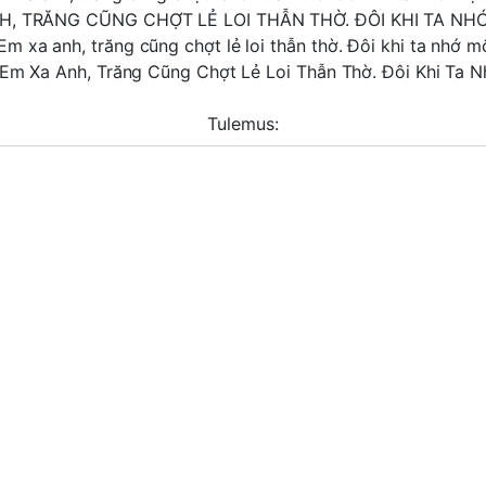
NH, TRĂNG CŨNG CHỢT LẺ LOI THẪN THỜ. ĐÔI KHI TA 
m xa anh, trăng cũng chợt lẻ loi thẫn thờ. Đôi khi ta nhớ
 Em Xa Anh, Trăng Cũng Chợt Lẻ Loi Thẫn Thờ. Đôi Khi Ta
Tulemus: