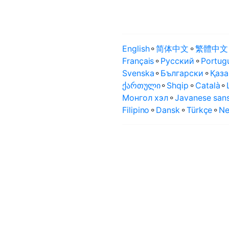
English
⚬
简体中文
⚬
繁體中文
Français
⚬
Русский
⚬
Portug
Svenska
⚬
Български
⚬
Қаза
ქართული
⚬
Shqip
⚬
Català
⚬
Монгол хэл
⚬
Javanese sans
Filipino
⚬
Dansk
⚬
Türkçe
⚬
Ne