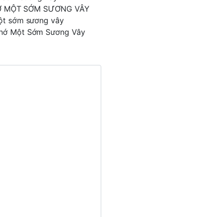
NHỚ MỘT SỚM SƯƠNG VÂY
 một sớm sương vây
 Nhớ Một Sớm Sương Vây