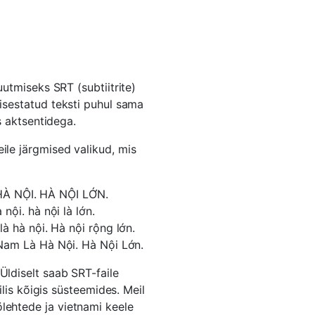
tmiseks SRT (subtiitrite)
sisestatud teksti puhul sama
 aktsentidega.
eile järgmised valikud, mis
HÀ NỘI. HÀ NỘI LỚN.
nội. hà nội là lớn.
à hà nội. Hà nội rộng lớn.
Nam Là Hà Nội. Hà Nội Lớn.
Üldiselt saab SRT-faile
lis kõigis süsteemides. Meil
lehtede ja vietnami keele