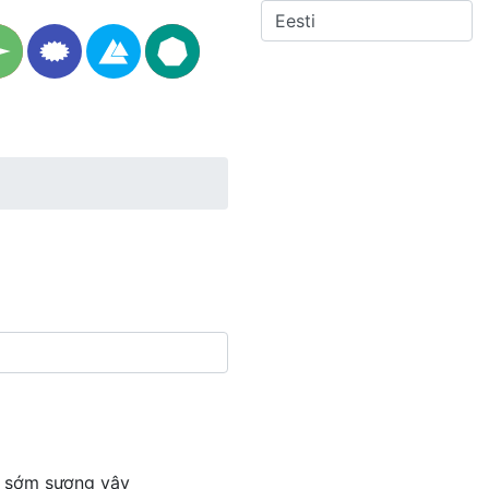
ột sớm sương vây