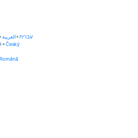
⚬
العربية‏
⚬
עברית‏
ӣ
⚬
Český
Română