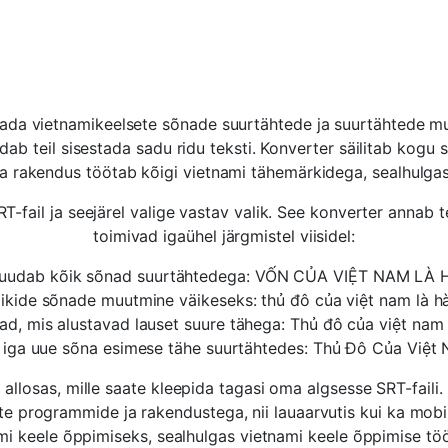
ada vietnamikeelsete sõnade suurtähtede ja suurtähtede muu
ldab teil sisestada sadu ridu teksti. Konverter säilitab kogu 
a rakendus töötab kõigi vietnami tähemärkidega, sealhulgas
T-fail ja seejärel valige vastav valik. See konverter annab t
toimivad igaühel järgmistel viisidel:
uudab kõik sõnad suurtähtedega: VỐN CỦA VIỆT NAM LÀ 
Kõikide sõnade muutmine väikeseks: thủ đô của việt nam là hà 
ad, mis alustavad lauset suure tähega: Thủ đô của việt nam l
 iga uue sõna esimese tähe suurtähtedes: Thủ Đô Của Việt 
 allosas, mille saate kleepida tagasi oma algsesse SRT-faili. 
te programmide ja rakendustega, nii lauaarvutis kui ka mobii
ami keele õppimiseks, sealhulgas vietnami keele õppimise töö