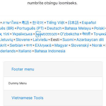
numbrite otsingu loomiseks.
⚬
ภาษาไทย
⚬
粵語
⚬
한국어
⚬
Tiếng Việt
⚬
日本語
⚬
Español
uês (BR)
⚬
Português (PT)
⚬
Deutsch
⚬
Bahasa Melayu
⚬
Polski
қ тілі
⚬
Українська
⚬
မြန်မာဘာသာ
⚬
Oʻzbekcha
⚬
नेपाली
⚬
Тоҷик
Lietuvių
⚬
Slovene
⚬
Latviešu
⚬
Eesti
⚬
Suomi
⚬
Azərbaycan dili
krit
⚬
Serbian
⚬
বাংলা
⚬
Ελληνικά
⚬
Magyar
⚬
Slovenský
⚬
Norsk
⚬
derlands
⚬
Italiano
⚬
Bahasa Indonesia
Footer menu
Dummy Menu
Vietnamese Tools