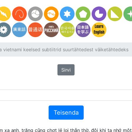
a vietnami keelsed subtiitrid suurtähtedest väiketähtedeks
Sirvi
Teisenda
 xa anh, trăng cũng chợt lẻ loi thẫn thờ. đôi khi ta nhớ m